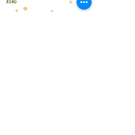
対応
リーディング
英語の共通テストで大切なのはとにかく「正
確さ」と「スピード」!従来の試験より約
1,000 語増えた約 5,300 語の文量を 80
分で読み解くテクニックを伝授！
リスニング
対策すべき出題傾向も、大問ごとの難易度も
違うので、問題に沿ってアプローチの仕方や
点の抑え方 を伝授します。「リスニングさ
えなければ...」とは言わせません!
TEL
お問い合わせ
089-933-9877
fit@on.cocotte.jp