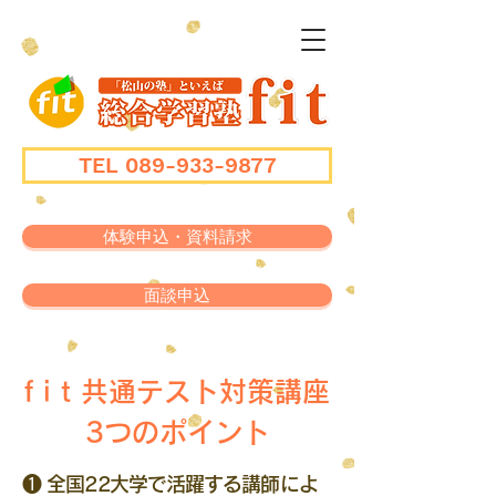
TEL 089-933-9877
体験申込・資料請求
面談申込
f i t 共通テスト対策講座
​3つのポイント
❶
全国22大学で活躍する講師によ