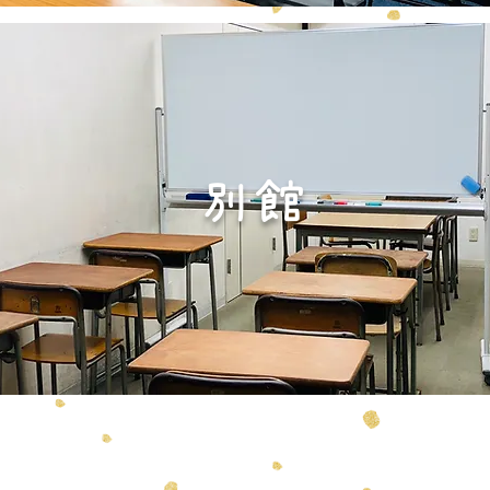
​別館
TEL
お問い
総合学習塾 f i t