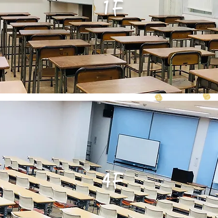
1F
4F