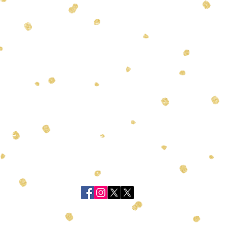
TEL
お問い
総合学習塾 f i t
fit@on.coc
-933-9877
〒790-0004
愛媛県松山市大街道2-5-9
​久保豊ビル1F・4F・5F