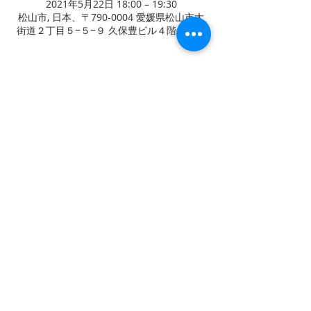
2021年5月22日 18:00 – 19:30
松山市, 日本、〒790-0004 愛媛県松山市大
街道２丁目５−５−９ 久保豊ビル４階・５階
このイベントをシェア
TEL
お問い合わせ
089-933-9877
fit@on.cocotte.jp
総合学習塾 f i t
〒790-0004
愛媛県松山市大街道2-5-9
​久保豊ビル1F・4F・5F