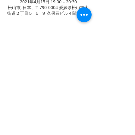
2021年4月15日 19:00 – 20:30
松山市, 日本、〒790-0004 愛媛県松山市大
街道２丁目５−５−９ 久保豊ビル４階・５階
このイベントをシェア
TEL
お問い合わせ
089-933-9877
fit@on.cocotte.jp
総合学習塾 f i t
〒790-0004
愛媛県松山市大街道2-5-9
​久保豊ビル1F・4F・5F