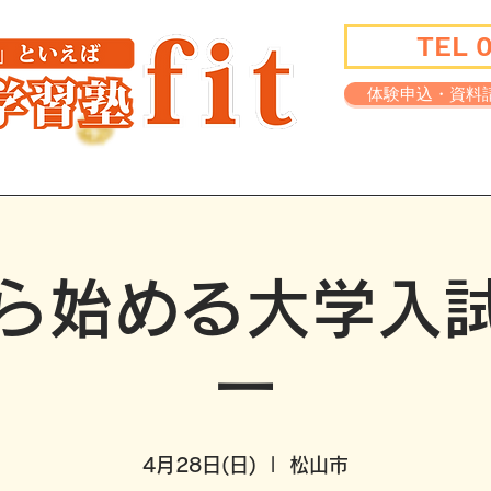
TEL 
体験申込・資料
講師紹介
学習環境
実績一覧
ら始める大学入
ー
4月28日(日)
  |  
松山市