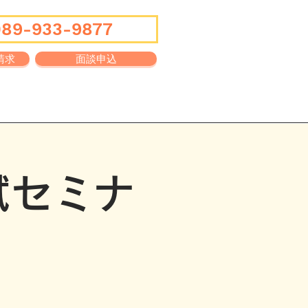
089-933-9877
請求
面談申込
Q&A
ブログ
試セミナ