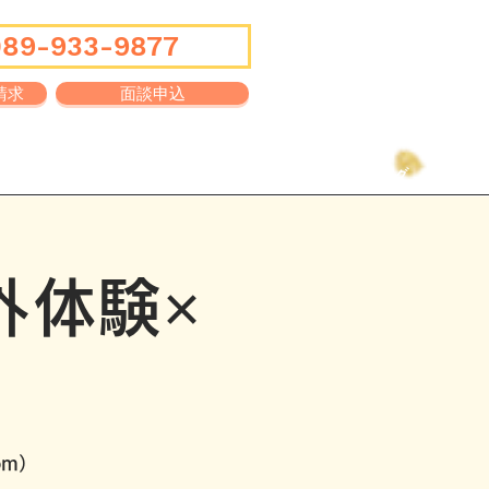
089-933-9877
請求
面談申込
Q&A
ブログ
外体験×
om）