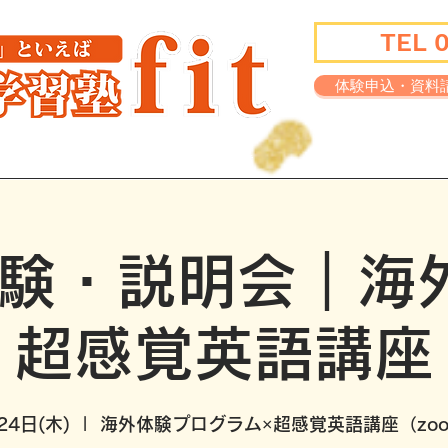
TEL 
体験申込・資料
講師紹介
学習環境
実績一覧
験・説明会｜海
超感覚英語講座
24日(木)
  |  
海外体験プログラム×超感覚英語講座（zo