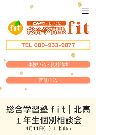
TEL 089-933-9877
体験申込・資料請求
面談申込
総合学習塾 f i t｜北高
１年生個別相談会
4月11日(土)
  |  
松山市