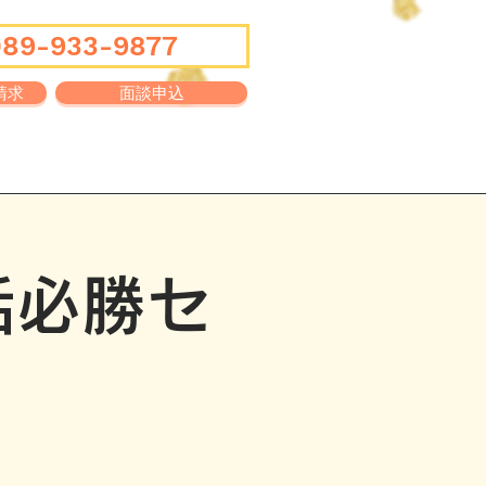
089-933-9877
請求
面談申込
Q&A
ブログ
活必勝セ