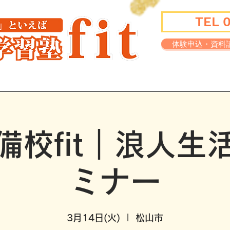
TEL 
体験申込・資料
講師紹介
学習環境
実績一覧
備校fit｜浪人生
ミナー
3月14日(火)
  |  
松山市